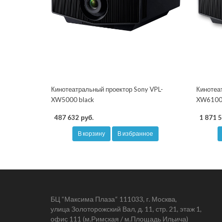
Кинотеатральный проектор Sony VPL-
Кинотеа
XW5000 black
XW6100E
487 632 руб.
1 871 5
В корзину
В избранное
БЦ “Максима Плаза“ 111033, г. Москва,
улица Золоторожский Вал, д. 11, стр. 21, этаж 1,
офис 111 (м.Римская / м.Площадь Ильича)