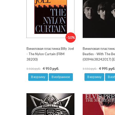
-10%
Виниловая пластинка Billy Joel
Виниловая пластинк
- The Nylon Curtain (FRM
Beatles - With The Be
38200)
(0094638242017) [E
4 950 руб.
4 995 руб
5 500 руб.
5 550 руб.
В корзину
В избранное
В корзину
В из