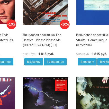
-10%
-10%
 Elvis
Виниловая пластинка The
Виниловая пластинка 
atest Hits
Beatles - Please Please Me
Straits - Communique
(0094638241614) [EU]
(3752904)
.
4 815 руб.
4 815 руб.
5 350 руб.
5 350 руб.
бранное
В корзину
В избранное
В корзину
В изб