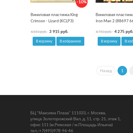
-10%
Виниловая пластинка King
Виниловая пластинк
Crimson - Lizard (KCLP3)
Iron Man 2 (88697 
3 915 руб.
4 275 руб
4 350 руб.
4 750 руб.
В корзину
В избранное
В корзину
В из
Назад
1
БЦ “Максима Плаза“ 111033, г. Москва,
улица Золоторожский Вал, д. 11, стр. 21, этаж 1,
офис 111 (м.Римская / м.Площадь Ильича)
тел.:
+7(495)978-96-46