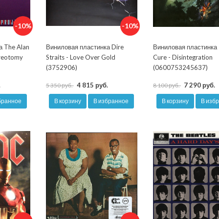
-10%
-10%
а The Alan
Виниловая пластинка Dire
Виниловая пластинка
ereotomy
Straits - Love Over Gold
Cure - Disintegration
(3752906)
(0600753245637)
.
4 815 руб.
7 290 руб.
5 350 руб.
8 100 руб.
бранное
В корзину
В избранное
В корзину
В изб