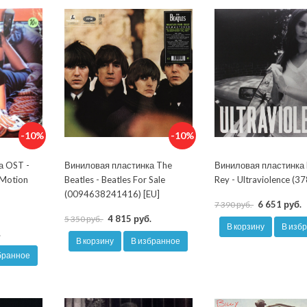
-10%
-10%
а OST -
Виниловая пластинка The
Виниловая пластинка 
l Motion
Beatles - Beatles For Sale
Rey - Ultraviolence (3
(0094638241416) [EU]
6 651 руб.
7 390 руб.
4 815 руб.
5 350 руб.
В корзину
В изб
.
В корзину
В избранное
бранное