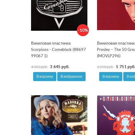
-10%
Виниловая пластинка
Виниловая пластинка
Scorpions - Comeblack (88697
Presley ‎– The 50 Gre
99067 1)
(MOVLP296)
3 645 руб.
5 751 руб
4 050 руб.
6 390 руб.
В корзину
В избранное
В корзину
В из