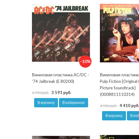
-10%
Виниловая пластинка AC/DC -
Виниловая пластинк
'74 Jailbreak (E 80200)
Pulp Fiction [Origina
Picture Soundtrack]
3 591 руб.
3 990 руб.
(0008811110314)
В корзину
В избранное
4 410 руб
4 900 руб.
В корзину
В из