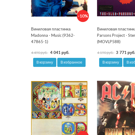
-10%
Виниловая пластинка
Виниловая пластинк
Madonna - Music (9362-
Parsons Project - St
47865-1)
(MOVLP588)
4 041 руб.
3 771 руб
4 490 руб.
4 190 руб.
В корзину
В избранное
В корзину
В из