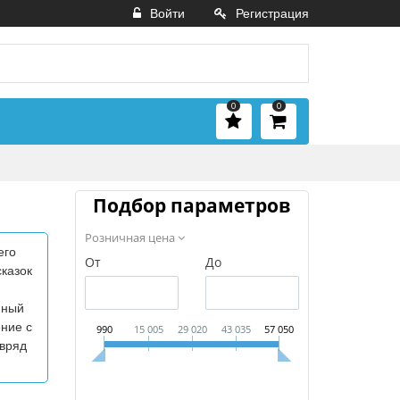
Войти
Регистрация
0
0
Подбор параметров
Розничная цена
его
От
До
казок
нный
ение с
990
15 005
29 020
43 035
57 050
 вряд