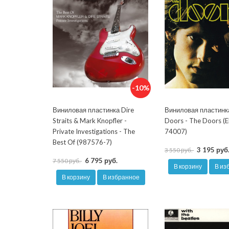
-10%
Виниловая пластинка Dire
Виниловая пластинк
Straits & Mark Knopfler -
Doors - The Doors (
Private Investigations - The
74007)
Best Of (987576-7)
3 195 руб
3 550 руб.
6 795 руб.
7 550 руб.
В корзину
В из
В корзину
В избранное