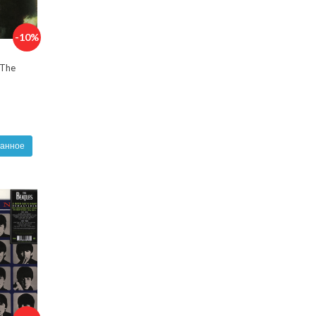
-10%
 The
ранное