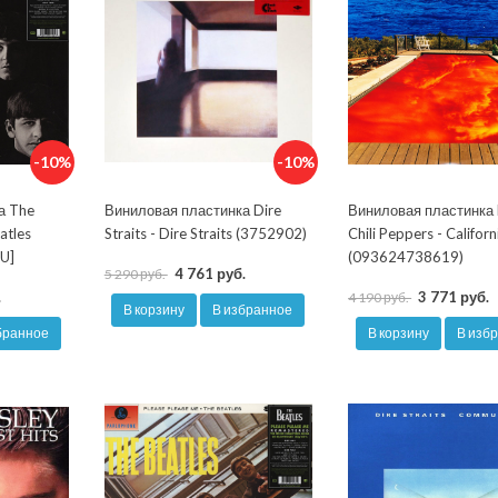
-10%
-10%
а The
Виниловая пластинка Dire
Виниловая пластинка 
atles
Straits - Dire Straits (3752902)
Chili Peppers - Californ
U]
(093624738619)
4 761 руб.
5 290 руб.
.
3 771 руб.
4 190 руб.
В корзину
В избранное
бранное
В корзину
В изб