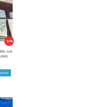
-10%
illy Joel
36384)
ранное