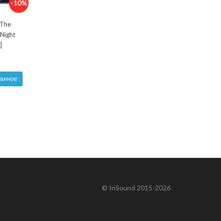
-10%
 The
 Night
]
ранное
© InSound 2015-2026