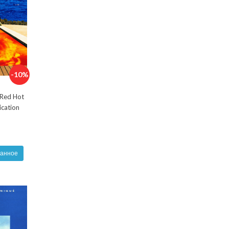
-10%
Red Hot
ication
ранное