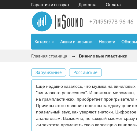
Гарантия и возврат
Доставка
Оплата
+7(495)978-96-46
Каталог
Акции и новинки
Новости
Обзоры
Главная страница
Виниловые пластинки
Зарубежные
Российские
Ещё недавно казалось, что музыка на виниловых
"винилового ренессанса". И пожилые меломаны, 
на грампластинках, приобретает проигрыватели 
Причины этого явления понятны каждому ценител
правильный звук, как уверяют знатоки. Цифровое
аналоговым. Возможно, не каждый сможет сразу п
ли захотите променять свою коллекцию винилов