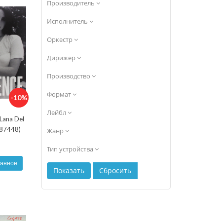
Производитель
Исполнитель
Оркестр
Дирижер
Производство
Формат
-10%
Лейбл
Lana Del
787448)
Жанр
Тип устройства
ранное