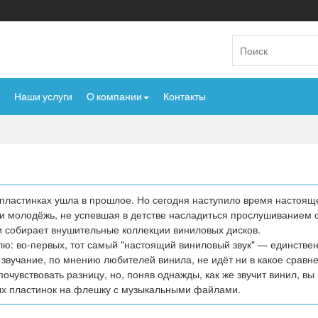
Наши услуги
О компании
Контакты
 пластинках ушла в прошлое. Но сегодня наступило время настоящ
и молодёжь, не успевшая в детстве насладиться прослушиванием с
и собирает внушительные коллекции виниловых дисков.
ю: во-первых, тот самый "настоящий виниловый звук" — единстве
 звучание, по мнению любителей винила, не идёт ни в какое сравн
очувствовать разницу, но, поняв однажды, как же звучит винил, вы
ых пластинок на флешку с музыкальными файлами.