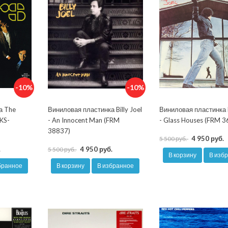
-10%
-10%
а The
Виниловая пластинка Billy Joel
Виниловая пластинка B
EKS-
- An Innocent Man (FRM
- Glass Houses (FRM 
38837)
4 950 руб.
5 500 руб.
.
4 950 руб.
5 500 руб.
В корзину
В изб
бранное
В корзину
В избранное