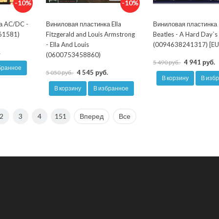
-10%
-10%
а AC/DC -
Виниловая пластинка Ella
Виниловая пластинка
661581)
Fitzgerald and Louis Armstrong
Beatles - A Hard Day`s
- Ella And Louis
(0094638241317) [EU
.
(0600753458860)
4 941 руб.
5 490 руб.
бранное
4 545 руб.
5 050 руб.
В корзину
В изб
В корзину
В избранное
2
3
4
151
Вперед
Все