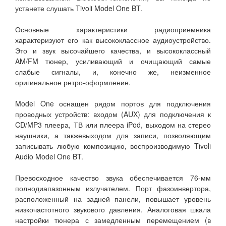
устанете слушать Tivoli Model One BT.
Основные характеристики радиоприемника
характеризуют его как высококлассное аудиоустройство.
Это и звук высочайшего качества, и высококлассный
AM/FM тюнер, усиливающий и очищающий самые
слабые сигналы, и, конечно же, неизменное
оригинальное ретро-оформление.
Model One оснащен рядом портов для подключения
проводных устройств: входом (AUX) для подключения к
CD/MP3 плеера, ТВ или плеера iPod, выходом на стерео
наушники, а такжевыходом для записи, позволяющим
записывать любую композицию, воспроизводимую Tivoli
Audio Model One BT.
Превосходное качество звука обеспечивается 76-мм
полнодиапазонным излучателем. Порт фазоинвертора,
расположенный на задней панели, повышает уровень
низкочастотного звукового давления. Аналоговая шкала
настройки тюнера с замедленным перемещением (в