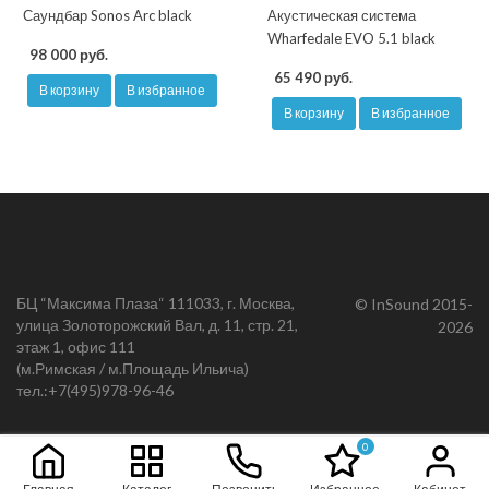
Саундбар Sonos Arc black
Акустическая система
Wharfedale EVO 5.1 black
98 000 руб.
65 490 руб.
В корзину
В избранное
В корзину
В избранное
БЦ “Максима Плаза“ 111033, г. Москва,
© InSound 2015-
улица Золоторожский Вал, д. 11, стр. 21,
2026
этаж 1, офис 111
(м.Римская / м.Площадь Ильича)
тел.:
+7(495)978-96-46
0