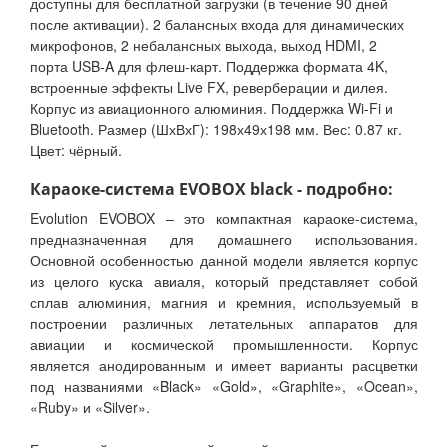
доступны для бесплатной загрузки (в течение 90 дней
после активации). 2 балансных входа для динамических
микрофонов, 2 небалансных выхода, выход HDMI, 2
порта USB-A для флеш-карт. Поддержка формата 4K,
встроенные эффекты Live FX, реверберации и дилея.
Корпус из авиационного алюминия. Поддержка Wi-Fi и
Bluetooth. Размер (ШхВхГ): 198х49х198 мм. Вес: 0.87 кг.
Цвет: чёрный.
Караоке-система EVOBOX black - подробно:
Evolution EVOBOX – это компактная караоке-система,
предназначенная для домашнего использования.
Основной особенностью данной модели является корпус
из целого куска авиаля, который представляет собой
сплав алюминия, магния и кремния, используемый в
построении различных летательных аппаратов для
авиации и космической промышленности. Корпус
является анодированным и имеет варианты расцветки
под названиями «Black» «Gold», «Graphite», «Ocean»,
«Ruby» и «Silver».