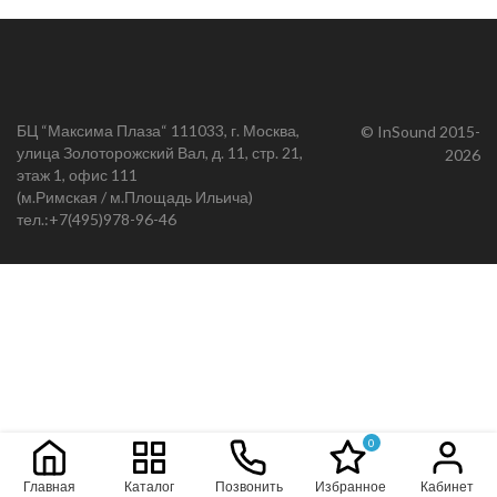
БЦ “Максима Плаза“ 111033, г. Москва,
© InSound 2015-
улица Золоторожский Вал, д. 11, стр. 21,
2026
этаж 1, офис 111
(м.Римская / м.Площадь Ильича)
тел.:
+7(495)978-96-46
0
Главная
Каталог
Позвонить
Избранное
Кабинет