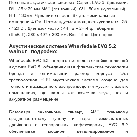
Полочная акустическая система. Серия: EVO 5. Динамики:
ВЧ - 35 х 70 мм AMT (ленточный), СЧ - 50мм (купольный),
НЧ - 130мм. Чувствительность: 87 дБ. Номинальный
импеданс: 4 Ом. Рекомендуемая мощность усилителя: 25
- 120 Вт. Диапазон частот: 44 Гц – 24 кГц. Габариты
(ШхВхГ): 260 x 497 x 390 мм. Вес: 15 кг. Цвет: орех.
Акустическая система Wharfedale EVO 5.2
walnut - подробно:
Wharfedale EVO 5.2 - старшая модель в линейке полочной
акустики EVO 5, объединяющая флагманские технологии
бренда и оптимальный размер корпуса. Эта
трёхполосная Hi-Fi акустическая система создана для
точного и насыщенного воспроизведения музыки в жилых
помещениях, где важны как качество звука, так и
аккуратное размещение.
Благодаря ленточному твитеру AMT, тканевому
среднечастотному куполу и паре низкочастотных
драйверов с кевларовыми диффузорами, EVO 5.2
обеспечивает мощное, детализированное и