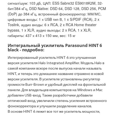
сигнал/шум: 103 дБ, ЦАП: ESS Sabre32 ES9018K2M, 32-
бит/384 кГц, DSD Native: DSD 64, DSD 128, DSD 256, PCM
(DoP) до 384 кГц, встроенный фонокорректор: ММ/МС,
цифровые входы: 1 х USB тип В, 1 x S/PDIF (RCA), 2 x
Toslink, аудио входы: 6 x RCA, 2 x RCA Home theater
bypass, 1 x XLR, аудио выходы: 2 x RCA, 1 x XLR,
габариты: 437 х 413 х 150 мм, вес: 15 кг
Интегральный усилитель Parasound HINT 6
black - подробно:
Интегрированный усилитель HINT 6 это улучшенная
версия усилителя Halo Integrated Amplifier. Модель Halo в
самой компании вскоре после выпуска начали называть
HINT, и теперь это домашнее название отражено в новой
версии усилителя. В усилителе установлены регулятор
громкости Burr-Brown и удобный дисплей на фронтальной
панели. Для владельцев компьютеров на Windows и Mac
добавлен USB-вход. Также разработчики добавили
оптический вход, увеличили степень усиления встроенного
фонокорректора и улучшили разделение каналов.
В основе HINT 6 лежит все тот же усилитель мощности,