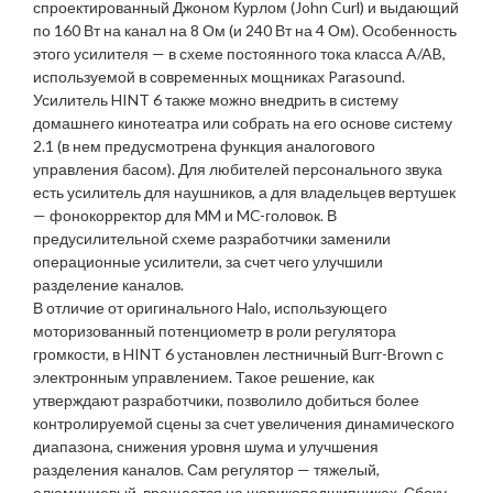
спроектированный Джоном Курлом (John Curl) и выдающий
по 160 Вт на канал на 8 Ом (и 240 Вт на 4 Ом). Особенность
этого усилителя — в схеме постоянного тока класса A/AB,
используемой в современных мощниках Parasound.
Усилитель HINT 6 также можно внедрить в систему
домашнего кинотеатра или собрать на его основе систему
2.1 (в нем предусмотрена функция аналогового
управления басом). Для любителей персонального звука
есть усилитель для наушников, а для владельцев вертушек
— фонокорректор для MM и MC-головок. В
предусилительной схеме разработчики заменили
операционные усилители, за счет чего улучшили
разделение каналов.
В отличие от оригинального Halo, использующего
моторизованный потенциометр в роли регулятора
громкости, в HINT 6 установлен лестничный Burr-Brown с
электронным управлением. Такое решение, как
утверждают разработчики, позволило добиться более
контролируемой сцены за счет увеличения динамического
диапазона, снижения уровня шума и улучшения
разделения каналов. Сам регулятор — тяжелый,
алюминиевый, вращается на шарикоподшипниках. Сбоку