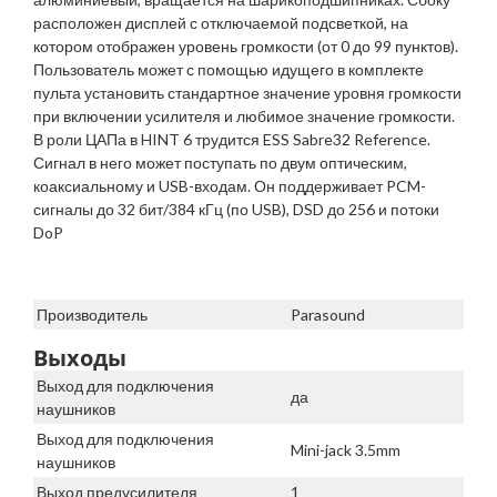
расположен дисплей с отключаемой подсветкой, на
котором отображен уровень громкости (от 0 до 99 пунктов).
Пользователь может с помощью идущего в комплекте
пульта установить стандартное значение уровня громкости
при включении усилителя и любимое значение громкости.
В роли ЦАПа в HINT 6 трудится ESS Sabre32 Reference.
Сигнал в него может поступать по двум оптическим,
коаксиальному и USB-входам. Он поддерживает PCM-
сигналы до 32 бит/384 кГц (по USB), DSD до 256 и потоки
DoP
Производитель
Parasound
Выходы
Выход для подключения
да
наушников
Выход для подключения
Mini-jack 3.5mm
наушников
Выход предусилителя
1