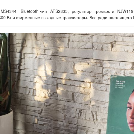
S4344, Bluetooth-чип ATS2835, регулятор громкости NJW11
0 Вт и фирменные выходные транзисторы. Все ради настоящего Hi