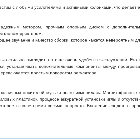
стим с любыми усилителями и активными колонками, что делает ег
 надежным мотором, прочным опорным диском с дополнитель
ым фонокорректором.
щее звучание и качество сборки, которое кажется невероятным для
ько стильно выглядит, он еще очень удобен в эксплуатации. Его 
тся устанавливать дополнительные компоненты между проигрыва
 переключается простым поворотом регулятора.
различных носителей музыки резко изменилась. Магнитофонные к
ниловых пластинок, процессе аккуратной установки иглы и отсутст
которое в наше время весьма непросто. Вложение средств в пр