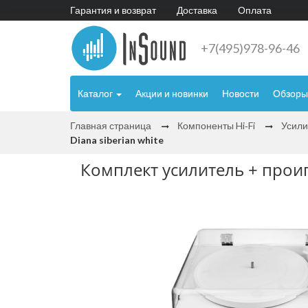
Гарантия и возврат
Доставка
Оплата
+7(495)978-96-46
Каталог
Акции и новинки
Новости
Обзоры
Главная страница
Компоненты Hi‑Fi
Усили
Diana siberian white
Комплект усилитель + проигр