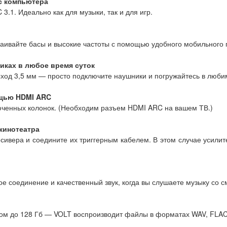
с компьютера​
.1. Идеально как для музыки, так и для игр.
траивайте басы и высокие частоты с помощью удобного мобильного 
иках в любое время суток
ход 3,5 мм — просто подключите наушники и погружайтесь в люби
ощью HDMI ARC
юченных колонок. (Необходим разъем HDMI ARC на вашем ТВ.)
кинотеатра
ивера и соедините их триггерным кабелем. В этом случае усили
ое соединение и качественный звук, когда вы слушаете музыку со 
и
м до 128 Гб — VOLT воспроизводит файлы в форматах WAV, FLAC и