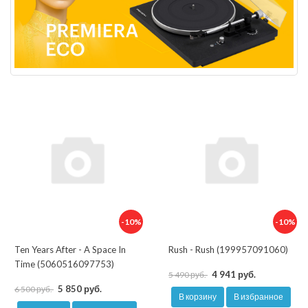
-10%
-10%
Ten Years After - A Space In
Rush - Rush (199957091060)
Time (5060516097753)
4 941 руб.
5 490 руб.
5 850 руб.
6 500 руб.
В корзину
В избранное