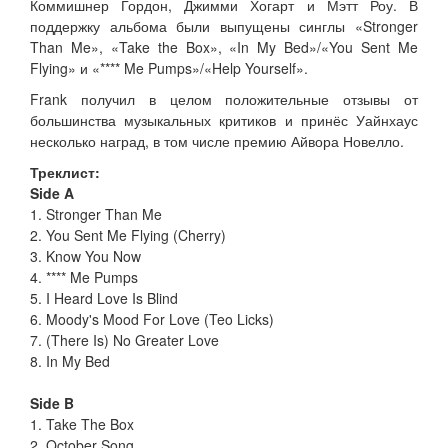
Коммишнер Гордон, Джимми Хогарт и Мэтт Роу. В
поддержку альбома были выпущены синглы «Stronger
Than Me», «Take the Box», «In My Bed»/«You Sent Me
Flying» и «**** Me Pumps»/«Help Yourself».
Frank получил в целом положительные отзывы от
большинства музыкальных критиков и принёс Уайнхаус
несколько наград, в том числе премию Айвора Новелло.
Треклист:
Side A
1. Stronger Than Me
2. You Sent Me Flying (Cherry)
3. Know You Now
4. **** Me Pumps
5. I Heard Love Is Blind
6. Moody's Mood For Love (Teo Licks)
7. (There Is) No Greater Love
8. In My Bed
Side B
1. Take The Box
2. October Song