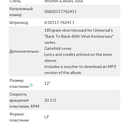
Стиль
Rhythm & Blues, Soul
Каталожный
00602517762411
номер
Штрихкод
6 02517 76241 1
180 gram vinyl reissued for Universal's
"Back To Black 60th Vinyl Anniversary"
series.
Gatefold cover.
Дополнительно
Lyrics and credits printed on the inner
sleeve.
Includes a voucher to download an MP3
version of the album.
Размер
12"
пластинки
Скорость
вращения
33 1/3
пластинки, RPM
Формат
LP
пластинки