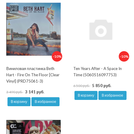
-10%
-10%
Виниловая пластинка Beth
Ten Years After - A Space In
Hart - Fire On The Floor [Clear
Time (5060516097753)
Vinyl] (PRD75061-3)
5 850 руб.
6 500 руб.
3 141 руб.
3 490 руб.
В корзину
В избранное
В корзину
В избранное