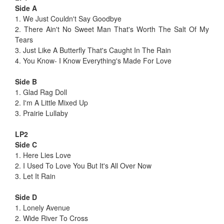
Side A
1. We Just Couldn't Say Goodbye
2. There Ain't No Sweet Man That's Worth The Salt Of My
Tears
3. Just Like A Butterfly That's Caught In The Rain
4. You Know- I Know Everything's Made For Love
Side B
1. Glad Rag Doll
2. I'm A Little Mixed Up
3. Prairie Lullaby
LP2
Side C
1. Here Lies Love
2. I Used To Love You But It's All Over Now
3. Let It Rain
Side D
1. Lonely Avenue
2. Wide River To Cross