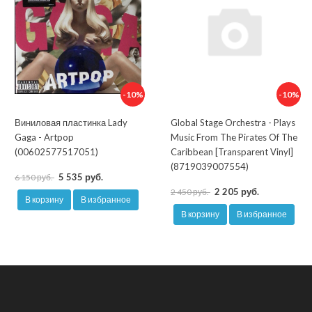
-10%
-10%
Виниловая пластинка Lady
Global Stage Orchestra - Plays
Gaga - Artpop
Music From The Pirates Of The
(00602577517051)
Caribbean [Transparent Vinyl]
(8719039007554)
5 535 руб.
6 150 руб.
2 205 руб.
2 450 руб.
В корзину
В избранное
В корзину
В избранное