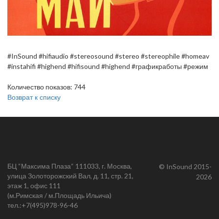
#InSound #hifiaudio #stereosound #stereo #stereophile #homeav
#instahifi #highend #hifisound #highend #графикработы #режим
Количество показов: 744
Возврат к списку
БЦ “Максима Плаза“ 111033, г. Москва,
© InSound 2015-
улица Золоторожский Вал, д. 11, стр. 21,
2026
этаж 1, офис 111
(м.Римская / м.Площадь Ильича)
тел.:
+7(495)978-96-46