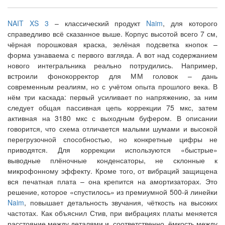
NAIT XS 3
– классический продукт
Naim
, для которого
справедливо всё сказанное выше. Корпус высотой всего 7 см,
чёрная порошковая краска, зелёная подсветка кнопок –
форма узнаваема с первого взгляда. А вот над содержанием
нового интегральника реально потрудились. Например,
встроили фонокорректор для ММ головок – дань
современным реалиям, но с учётом опыта прошлого века. В
нём три каскада: первый усиливает по напряжению, за ним
следует общая пассивная цепь коррекции 75 мкс, затем
активная на 3180 мкс с выходным буфером. В описании
говорится, что схема отличается малыми шумами и высокой
перегрузочной способностью, но конкретные цифры не
приводятся. Для коррекции используются «быстрые»
выводные плёночные конденсаторы, не склонные к
микрофонному эффекту. Кроме того, от вибраций защищена
вся печатная плата – она крепится на амортизаторах. Это
решение, которое «спустилось» из премиумной 500-й линейки
Naim
, повышает детальность звучания, чёткость на высоких
частотах. Как объяснил Стив, при вибрациях платы меняется
расстояние между деталями и, соответственно, ёмкость между