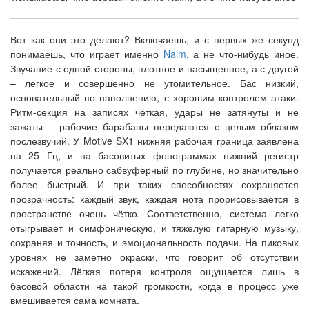
Вот как они это делают? Включаешь, и с первых же секунд
понимаешь, что играет именно
Naim
, а не что-нибудь иное.
Звучание с одной стороны, плотное и насыщенное, а с другой
– лёгкое и совершенно не утомительное. Бас низкий,
основательный по наполнению, с хорошим контролем атаки.
Ритм-секция на записях чёткая, удары не затянуты и не
зажаты – рабочие барабаны передаются с целым облаком
послезвучий. У Motive SX1 нижняя рабочая граница заявлена
на 25 Гц, и на басовитых фонограммах нижний регистр
получается реально сабвуферный по глубине, но значительно
более быстрый. И при таких способностях сохраняется
прозрачность: каждый звук, каждая нота прорисовывается в
пространстве очень чётко. Соответственно, система легко
отыгрывает и симфоническую, и тяжелую гитарную музыку,
сохраняя и точность, и эмоциональность подачи. На пиковых
уровнях не заметно окраски, что говорит об отсутствии
искажений. Лёгкая потеря контроля ощущается лишь в
басовой области на такой громкости, когда в процесс уже
вмешивается сама комната.