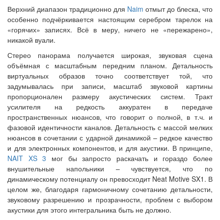
Верхний диапазон традиционно для
Naim
отмыт до блеска, что
особенно подчёркивается настоящим серебром тарелок на
«горячих» записях. Всё в меру, ничего не «пережарено»,
никакой вуали.
Стерео панорама получается широкая, звуковая сцена
объёмная с масштабным передним планом. Детальность
виртуальных образов точно соответствует той, что
задумывалась при записи, масштаб звуковой картины
пропорционален размеру акустических систем. Тракт
усилителя на редкость аккуратен в передаче
пространственных нюансов, что говорит о полной, в т.ч. и
фазовой идентичности каналов. Детальность с массой мелких
нюансов в сочетании с ударной динамикой – редкое качество
и для электронных компонентов, и для акустики. В принципе,
NAIT XS 3
мог бы запросто раскачать и гораздо более
внушительные напольники – чувствуется, что по
динамическому потенциалу он превосходит Neat Motive SX1. В
целом же, благодаря гармоничному сочетанию детальности,
звуковому разрешению и прозрачности, проблем с выбором
акустики для этого интегральника быть не должно.