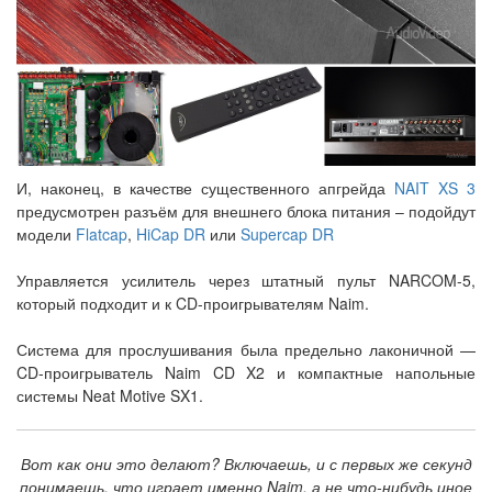
И, наконец, в качестве существенного апгрейда
NAIT XS 3
предусмотрен разъём для внешнего блока питания – подойдут
модели
Flatcap
,
HiCap DR
или
Supercap DR
Управляется усилитель через штатный пульт NARCOM-5,
который подходит и к CD-проигрывателям Naim.
Система для прослушивания была предельно лаконичной —
CD-проигрыватель Naim CD X2 и компактные напольные
системы Neat Motive SX1.
Вот как они это делают? Включаешь, и с первых же секунд
понимаешь, что играет именно Naim, а не что-нибудь иное