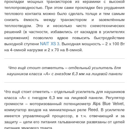
прокладки мощных транзисторов из керамики с высокой
теплопроводностью. При этом сами прокладки без ухудшения
теплового контакта можно было сделать толще и тем самым
снизить ёмкость между транзистором и заземлённым
теплоотводом. Это и несколько чисто схемотехнических
решений (в частности, избавились от каскадов в усилителях
напряжения) позволило вдвое повысить быстродействие
выходной ступени
NAIT XS 3
. Выходная мощность – 2 х 100 Вт
на 4-омной нагрузке и 2 х 70 на 8-омной.
Что ещё стоит отметить – отдельный усилитель для
наушников класса «А» с гнездом 6,3 мм на лицевой панели
Что ещё стоит отметить – отдельный усилитель для наушников
класса «А» с гнездом 6,3 мм на лицевой панели. Регулятор
громкости – моторизованный потенциометр Alps Blue Velvet,
коммутатор входов на миниатюрных реле Reed. В усилителе
имеется управляющий процессор, в т.ч. отвечающий и за
защиту – цепи его питания гальванически развязаны от цепей
питания звукового тракта.