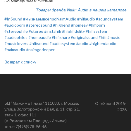
По материалам SalonAV
Товары бренда Naim Audio в нашем каталоге
#InSound
#мызнаемвсёпроNaimAudio
#hifiaudio
#soundsystem
#audioporn
#stereosound
#highend
#homeav
#hifiporn
#stereophile
#stereo
#instahifi
#highfidelity
#hifisystem
#audiophiles
#homeaudio
#hifishare
#originalsound
#hifi
#music
#musiclovers
#hifisound
#audiosystem
#audio
#highendaudio
#naimaudio
#naimgodeeper
Возврат к списку
БЦ “Максима Плаза“ 111033, г. Москва,
© InSound 2015-
улица Золоторожский Вал, д. 11, стр. 21,
2026
этаж 1, офис 111
(м.Римская / м.Площадь Ильича)
тел.:
+7(495)978-96-46