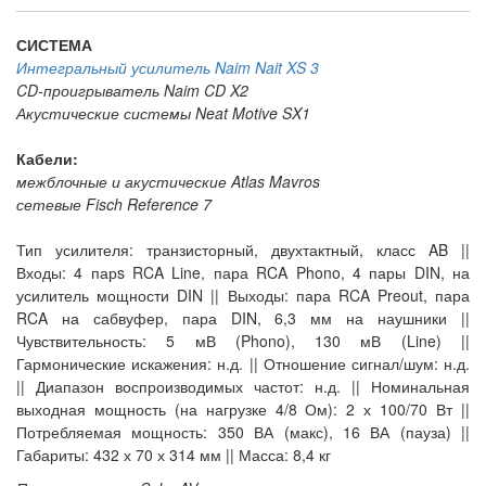
СИСТЕМА
Интегральный усилитель Naim Nait XS 3
CD-проигрыватель Naim CD X2
Акустические системы Neat Motive SX1
Кабели:
межблочные и акустические Atlas Mavros
сетевые Fisch Reference 7
Тип усилителя: транзисторный, двухтактный, класс AB ||
Входы: 4 парs RCA Line, пара RCA Phono, 4 пары DIN, на
усилитель мощности DIN || Выходы: пара RCA Preout, пара
RCA на сабвуфер, пара DIN, 6,3 мм на наушники ||
Чувствительность: 5 мВ (Phono), 130 мВ (Line) ||
Гармонические искажения: н.д. || Отношение сигнал/шум: н.д.
|| Диапазон воспроизводимых частот: н.д. || Номинальная
выходная мощность (на нагрузке 4/8 Ом): 2 х 100/70 Вт ||
Потребляемая мощность: 350 ВА (макс), 16 ВА (пауза) ||
Габариты: 432 х 70 х 314 мм || Масса: 8,4 кг