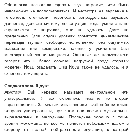
Обстановка позволяла сделать звук погромче, чем было
невозможно не воспользоваться. И несмотря на терпение и
готовность стоически переносить запредельные звуковые
давления, довести систему до ситуации, когда усилитель не
справляется с нагрузкой, мне не удалось. Даже на
предельных (для слуха) уровнях громкости динамические
перепады звучали свободно, естественно, без ощутимых
искажений или компрессии, словно у усилителя был
многократный запас мощности. Опытные же пользователи
говорят, что и более сложной нагрузкой, вроде старших
моделей Neat, озадачить Uniti Nova также не удалось, и я
склонен этому верить.
Сладкоголосый дуэт
Акустику Dali нередко называют нейтральной или
универсальной. Я же склоняюсь именно ко второй
характеристике. За малым исключением, Dali действительно
жанрово универсальны, при этом они весьма музыкальны,
выразительны и мелодичны. Последнее хорошо с точки
зрения меломана, но все же является небольшим шагом в
сторону от полной нейтральности звучания, к которой