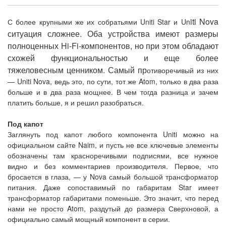
iti Nova
С более крупными же их собратьями Uniti Star и Un
ситуация сложнее. Оба устройства имеют размеры
полноценных Hi-Fi-компонентов, но при этом обладают
схожей функциональностью и еще более
тяжеловесным ценником. Самый пр
отиворечивый из них
— Uniti Nova, ведь это, по сути, тот же Atom, только в два раза
больше и в два раза мощнее. В чем тогда разница и зачем
платить больше, я и решил разобраться.
Под капот
Заглянуть под капот любого компонента Uniti можно на
официальном сайте Naim, и пусть не все ключевые элементы
обозначены там красноречивыми подписями, все нужное
видно и без комментариев производителя. Первое, что
бросается в глаза, — у Nova самый большой трансформатор
питания. Даже сопоставимый по габаритам Star имеет
трансформатор габаритами поменьше. Это значит, что перед
нами не просто Atom, раздутый до размера Сверхновой, а
официально самый мощный компонент в серии.