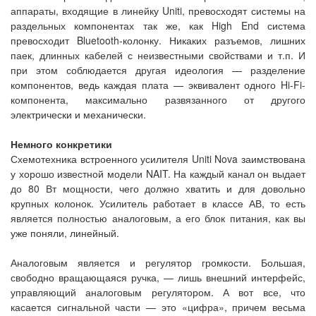
аппараты, входящие в линейку Uniti, превосходят системы на
раздельных компонентах так же, как High End система
превосходит Bluetooth-колонку. Никаких разъемов, лишних
паек, длинных кабелей с неизвестными свойствами и т.п. И
при этом соблюдается другая идеология — разделение
компонентов, ведь каждая плата — эквивалент одного Hi-Fi-
компонента, максимально развязанного от другого
электрически и механически.
Немного конкретики
Схемотехника встроенного усилителя Uniti Nova заимствована
у хорошо известной модели NAIT. На каждый канал он выдает
до 80 Вт мощности, чего должно хватить и для довольно
крупных колонок. Усилитель работает в классе АВ, то есть
является полностью аналоговым, а его блок питания, как вы
уже поняли, линейный.
Аналоговым является и регулятор громкости. Большая,
свободно вращающаяся ручка, — лишь внешний интерфейс,
управляющий аналоговым регулятором. А вот все, что
касается сигнальной части — это «цифра», причем весьма